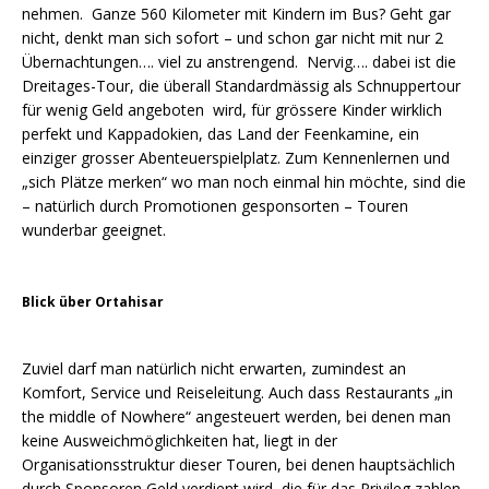
nehmen. Ganze 560 Kilometer mit Kindern im Bus? Geht gar
nicht, denkt man sich sofort – und schon gar nicht mit nur 2
Übernachtungen…. viel zu anstrengend. Nervig…. dabei ist die
Dreitages-Tour, die überall Standardmässig als Schnuppertour
für wenig Geld angeboten wird, für grössere Kinder wirklich
perfekt und Kappadokien, das Land der Feenkamine, ein
einziger grosser Abenteuerspielplatz. Zum Kennenlernen und
„sich Plätze merken“ wo man noch einmal hin möchte, sind die
– natürlich durch Promotionen gesponsorten – Touren
wunderbar geeignet.
Blick über Ortahisar
Zuviel darf man natürlich nicht erwarten, zumindest an
Komfort, Service und Reiseleitung. Auch dass Restaurants „in
the middle of Nowhere“ angesteuert werden, bei denen man
keine Ausweichmöglichkeiten hat, liegt in der
Organisationsstruktur dieser Touren, bei denen hauptsächlich
durch Sponsoren Geld verdient wird, die für das Privileg zahlen,